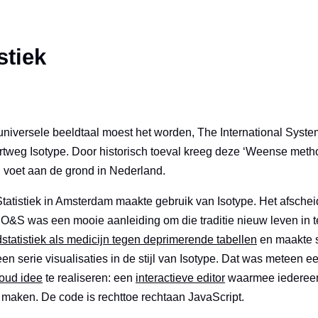
stiek
universele beeldtaal moest het worden, The International Syst
ortweg Isotype. Door historisch toeval kreeg deze ‘Weense meth
al voet aan de grond in Nederland.
tatistiek in Amsterdam maakte gebruik van Isotype. Het afschei
O&S was een mooie aanleiding om die traditie nieuw leven in te
statistiek als medicijn tegen deprimerende tabellen
en maakte 
n serie visualisaties in de stijl van Isotype. Dat was meteen 
oud idee
te realiseren: een
interactieve editor
waarmee iedereen
 maken. De code is rechttoe rechtaan JavaScript.