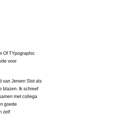
em Of TYpographic
ode voor
d van Jeroen Slot als
 blazen. Ik schreef
samen met collega
een goede
 zelf