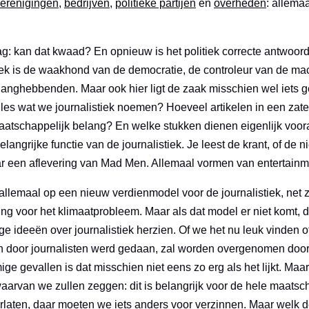
verenigingen
,
bedrijven
,
politieke partijen
en
overheden
: allema
g: kan dat kwaad? En opnieuw is het politiek correcte antwoord:
ek is de waakhond van de democratie, de controleur van de mach
elanghebbenden. Maar ook hier ligt de zaak misschien wel iets 
lles wat we journalistiek noemen? Hoeveel artikelen in een zate
maatschappelijk belang? En welke stukken dienen eigenlijk voo
elangrijke functie van de journalistiek. Je leest de krant, of de
aar een aflevering van Mad Men. Allemaal vormen van entertainm
allemaal op een nieuw verdienmodel voor de journalistiek, net 
ng voor het klimaatprobleem. Maar als dat model er niet komt,
e ideeën over journalistiek herzien. Of we het nu leuk vinden of
n door journalisten werd gedaan, zal worden overgenomen door n
ge gevallen is dat misschien niet eens zo erg als het lijkt. Maar
waarvan we zullen zeggen: dit is belangrijk voor de hele maatsc
rlaten, daar moeten we iets anders voor verzinnen. Maar welk de