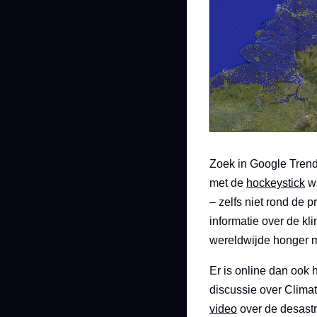
Zoek in Google Tren
met de
hockeystick
wa
– zelfs niet rond de 
informatie over de kl
wereldwijde honger m
Er is online dan ook
discussie over Climat
video
over de desast