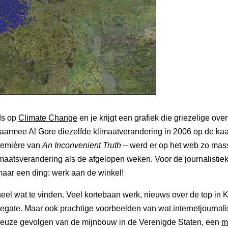
ds op
Climate Change
en je krijgt een grafiek die griezelige ov
armee Al Gore diezelfde klimaatverandering in 2006 op de kaart
première van
An Inconvenient Truth
– werd er op het web zo mas
imaatsverandering als de afgelopen weken. Voor de journalistie
aar een ding: werk aan de winkel!
 heel wat te vinden. Veel kortebaan werk, nieuws over de top i
egate. Maar ook prachtige voorbeelden van wat internetjournal
reuze gevolgen van de mijnbouw in de Verenigde Staten, een
m