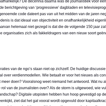
nafhankelijk? De decennia daarna was de journalistiek voor een
l de berichtgeving van ‘progressieve’ dagbladen en televisiepr
enoemde code dateert pas van uit het midden van de jaren nege
nis is dat ideaal van objectiviteit en onafhankelijkheid eigenl
aarvan helemaal niet gezegd is dat die de volgende 150 jaar zal
e organisaties zich als fakkeldragers van een nieuw soort geë
iraties van de ngo’s staan niet op zichzelf. De huidige discussi
ral over verdienmodellen. Wie betaalt er voor het nieuws als c
et meer doen? Vooralsnog weet niemand het antwoord. Wat nu a
rol van de journalisten over? Als de storm is uitgewoed, wie vul
ndschap? Digitale utopisten hebben hun hoop gevestigd op de
nkijkt, ziet dat het gat vooral wordt opgevuld door kapitaalkrach