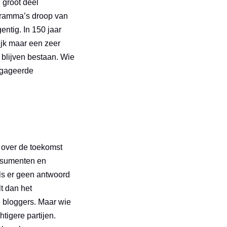
 groot deel
ogramma’s droop van
ntig. In 150 jaar
ijk maar een zeer
 blijven bestaan. Wie
ngageerde
e over de toekomst
onsumenten en
ls er geen antwoord
t dan het
 bloggers. Maar wie
tigere partijen.