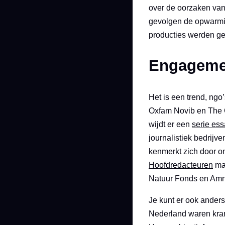
over de oorzaken va
gevolgen de opwarmin
producties werden g
Engageme
Het is een trend, ng
Oxfam Novib en The Gu
wijdt er een
serie es
journalistiek bedrijve
kenmerkt zich door on
Hoofdredacteuren
maa
Natuur Fonds en Amnest
Je kunt er ook anders 
Nederland waren krant