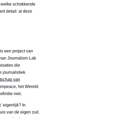
t welke schokkende
t detail: al deze
s een project van
eman Journalism Lab
isaties die
e journalistiek
tschap van
eenpeace, het Wereld
finitie niet.
’ eigenlijk? In
is van de eigen zuil.