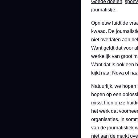
Goede doelen
,
sport
journalistje.
Opnieuw luidt de vraa
kwaad. De journalisti
niet overlaten aan b
Want geldt dat voor a
werkelijk van groot 
Want dat is ook een b
kijkt naar Nova of n
Natuurlijk, we hopen 
hopen op een oplossi
misschien onze huidig
het werk dat voorhee
organisaties. In sommi
van de journalistiek 
niet aan de markt ove