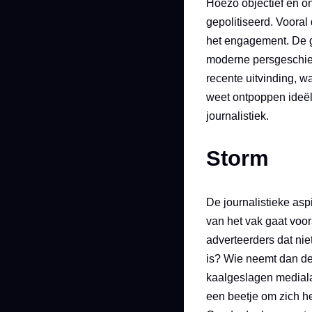
Hoezo objectief en o
gepolitiseerd. Voora
het engagement. De g
moderne persgeschiede
recente uitvinding, w
weet ontpoppen ideël
journalistiek.
Storm
De journalistieke asp
van het vak gaat voo
adverteerders dat ni
is? Wie neemt dan de 
kaalgeslagen mediala
een beetje om zich hee