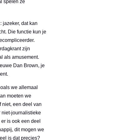
al spelen ze
 jazeker, dat kan
t. Die functie kun je
gecompliceerder.
rdagkrant zijn
ral als amusement.
 nieuwe Dan Brown, je
ent.
zoals we allemaal
 dan moeten we
 niet, een deel van
iet-journalistieke
 er is ook een deel
happij, dit mogen we
el is dat precies?