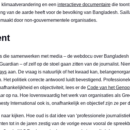
n klimaatverandering en een
interactieve documentaire
die toon
g van de aarde heeft voor de bevolking van Bangladesh. Saillan
emaakt door non-gouvernementele organisaties.
nt
o’s die samenwerken met media – de webdocu over Bangladesh i
ardian – of zelf op de stoel gaan zitten van de journalist. Ni
says
aan. De vraag is natuurlijk of het kwaad kan, belangenorgan
n. Het politiek correcte antwoord luidt bevestigend. Professionel
afhankelijkheid en objectiviteit, lees er de
Code van het Genoo
r op na. Hoe lovenswaardig het werk van organisaties als Gr
y International ook is, onafhankelijk en objectief zijn ze per de
naar kijken. Hoe oud is dat idee van ‘professionele journalistiek
en tot in de jaren zestig van de vorige eeuw vooral de spreekbu