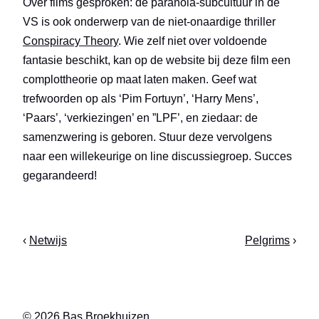
Over films gesproken: de paranoia-subcultuur in de
VS is ook onderwerp van de niet-onaardige thriller
Conspiracy Theory
. Wie zelf niet over voldoende
fantasie beschikt, kan op de website bij deze film een
complottheorie op maat laten maken. Geef wat
trefwoorden op als ‘Pim Fortuyn’, ‘Harry Mens’,
‘Paars’, ‘verkiezingen’ en ”LPF’, en ziedaar: de
samenzwering is geboren. Stuur deze vervolgens
naar een willekeurige on line discussiegroep. Succes
gegarandeerd!
‹
Netwijs
Pelgrims
›
© 2026 Bas Broekhuizen