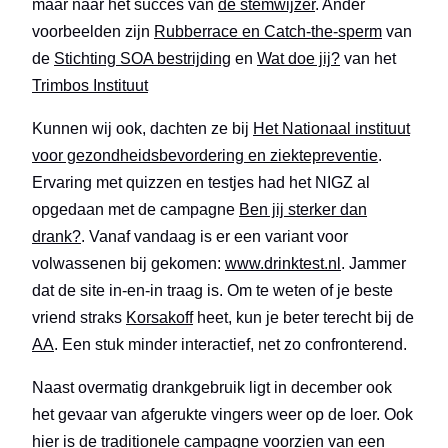
maar naar het succes van
de stemwijzer
. Ander
voorbeelden zijn
Rubberrace en Catch-the-sperm
van
de
Stichting SOA bestrijding
en
Wat doe jij?
van het
Trimbos Instituut
Kunnen wij ook, dachten ze bij
Het Nationaal instituut
voor gezondheidsbevordering en ziektepreventie
.
Ervaring met quizzen en testjes had het NIGZ al
opgedaan met de campagne
Ben jij sterker dan
drank?
. Vanaf vandaag is er een variant voor
volwassenen bij gekomen:
www.drinktest.nl
. Jammer
dat de site in-en-in traag is. Om te weten of je beste
vriend straks
Korsakoff
heet, kun je beter terecht bij de
AA
. Een stuk minder interactief, net zo confronterend.
Naast overmatig drankgebruik ligt in december ook
het gevaar van afgerukte vingers weer op de loer. Ook
hier is de traditionele campagne voorzien van een