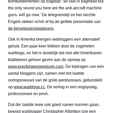
bombardementen op Bagdad: ‘air raid in baghdad but
the only sound you here are the anti-aircraft machine
guns. will go now.’ De telegramstijl en het slechte
Engels steken schril af bij de gelikte presentatie van
de beroepsverslaggevers
.
Ook in Amerika brengen webloggers een alternatief
geluid. Een paar keer klikken door de zogeheten
warblogs, en het is duidelijk dat niet alle Amerikanen
klakkeloos gehoor geven aan de oproep op
www.prayforgeorgewbush.com
. De bijdragen van een
aantal bloggers zijn, samen met het laatste
oorlogsnieuws van de grote persbureaus, gebundeld
op
www.warblogs.cc
. De oorlog in een oogopslag,
professioneel en privé.
Dat die laatste twee ook goed samen kunnen gaan,
bewijst warblogger Christopher Allbritton (zie een