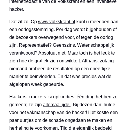
internetredactie van de Volkskrant en een inventieve
hacker.
Dat zit zo. Op
www.volkskrant.nl
kunt u meedoen aan
een oorlogsstemming. Per dag wordt bijgehouden of
de bezoekers overwegend voor, of tegen de oorlog
zijn. Representatief? Geenszins. Wetenschappelijk
verantwoord? Absoluut niet. Maar toch is het leuk te
zien hoe
de grafiek
zich ontwikkelt. Althans, zolang
niemand probeert de resultaten op een oneerlijke
manier te beïnvloeden. En dat was precies wat de
afgelopen week gebeurde.
Hackers
,
crackers
,
scriptkiddies
, één ding hebben ze
gemeen; ze zijn
allemaal ijdel
. Bij dezen dan: hulde
voor het vakmanschap van de hacker! Het kostte een
paar uurtjes om de schade ongedaan te maken en
herhaling te voorkomen. Tijd die eigenlijk bedoeld