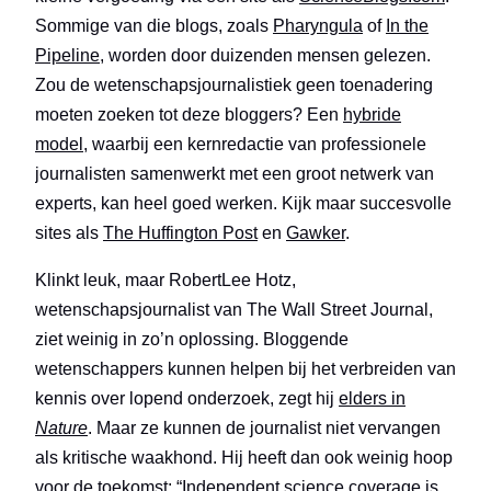
Sommige van die blogs, zoals
Pharyngula
of
In the
Pipeline
, worden door duizenden mensen gelezen.
Zou de wetenschapsjournalistiek geen toenadering
moeten zoeken tot deze bloggers? Een
hybride
model
, waarbij een kernredactie van professionele
journalisten samenwerkt met een groot netwerk van
experts, kan heel goed werken. Kijk maar succesvolle
sites als
The Huffington Post
en
Gawker
.
Klinkt leuk, maar Robert
Lee Hotz,
wetenschapsjournalist van The Wall Street Journal,
ziet weinig in zo’n oplossing. Bloggende
wetenschappers kunnen helpen bij het verbreiden van
kennis over lopend onderzoek, zegt hij
elders in
Nature
. Maar ze kunnen de journalist niet vervangen
als kritische waakhond. Hij heeft dan ook weinig hoop
voor de toekomst: “Independent science coverage is