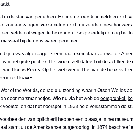
aakt.
 in de stad van geruchten. Honderden werklui meldden zich vo
agen zou aanvangen, verzamelden zich duizenden toeschouwers
 geen velden of wegen te bekennen. Pas geleidelijk drong het t
e massaal bij de neus waren genomen.
n bijna was afgezaagd’ is een fraai exemplaar van wat de Ame
 van het grote publiek. Het woord zelf dateert uit de achttiende
eid van Hocus Pocus. Op het web wemelt het van de hoaxes. Een 
seum of Hoaxes
.
War of the Worlds, de radio-uitzending waarin Orson Welles a
len door marsmannetjes. Wie nu via het web de
oorspronkelijke
k voorstellen dat het hoorspel in 1938 hele volksstammen de stui
oorbeelden van oplichterij hebben een plaatsje in het museum
aal stamt uit de Amerikaanse burgeroorlog. In 1874 beschreef e