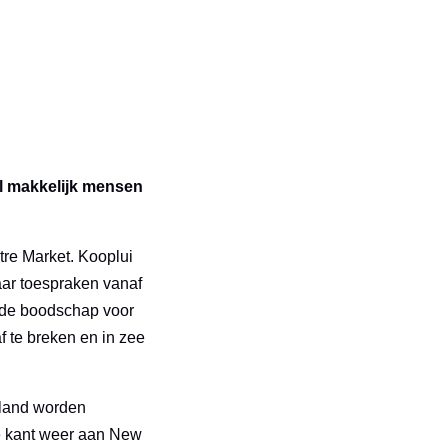
eel makkelijk mensen
re Market. Kooplui
aar toespraken vanaf
ende boodschap voor
f te breken en in zee
eland worden
e kant weer aan New