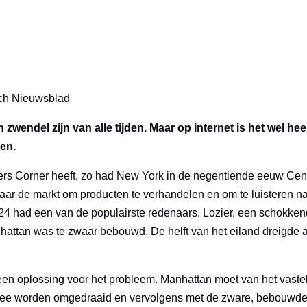
j
sch Nieuwsblad
n zwendel zijn van alle tijden. Maar op internet is het wel h
en.
s Corner heeft, zo had New York in de negentiende eeuw Cent
ar de markt om producten te verhandelen en om te luisteren n
 1824 had een van de populairste redenaars, Lozier, een schokk
hattan was te zwaar bebouwd. De helft van het eiland dreigde a
een oplossing voor het probleem. Manhattan moet van het vast
 zee worden omgedraaid en vervolgens met de zware, bebouwd