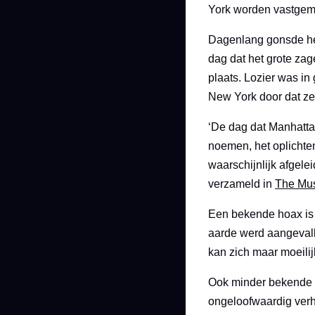
York worden vastgem
Dagenlang gonsde het
dag dat het grote z
plaats. Lozier was in
New York door dat z
‘De dag dat Manhatta
noemen, het oplichten
waarschijnlijk afgel
verzameld in
The Mu
Een bekende hoax is 
aarde werd aangeval
kan zich maar moeilij
Ook minder bekende v
ongeloofwaardig verh