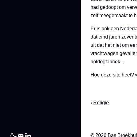
had gedoopt om vervo
zelf meegemaakt te he
Er is ook een Nederla
dat eind jaren zeven
uit dat het niet om e
vrachtwagen gevallen
hotdogfabriek…
Hoe deze site heet?
‹
Religie
© 2026 Bas Broekhu