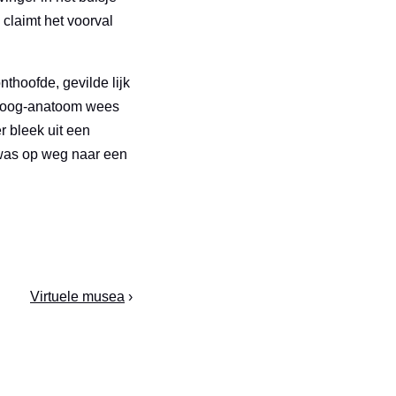
claimt het voorval
thoofde, gevilde lijk
oloog-anatoom wees
r bleek uit een
 was op weg naar een
Virtuele musea
›