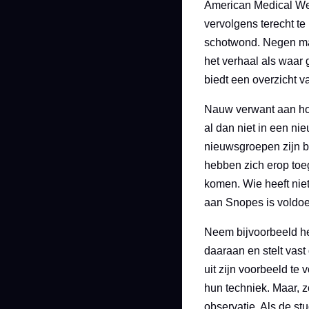
American Medical Wee
vervolgens terecht t
schotwond. Negen ma
het verhaal als waar 
biedt een overzicht va
Nauw verwant aan hoa
al dan niet in een nie
nieuwsgroepen zijn b
hebben zich erop toe
komen. Wie heeft niet
aan Snopes is voldoe
Neem bijvoorbeeld het 
daaraan en stelt vast
uit zijn voorbeeld te
hun techniek. Maar, z
observatie. Als de st