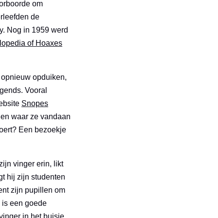
oorboorde om
erleefden de
y. Nog in 1959 werd
clopedia of Hoaxes
s opnieuw opduiken,
legends. Vooral
ebsite
Snopes
alen waar ze vandaan
voert? Een bezoekje
n vinger erin, likt
t hij zijn studenten
ent zijn pupillen om
p is een goede
inger in het buisje