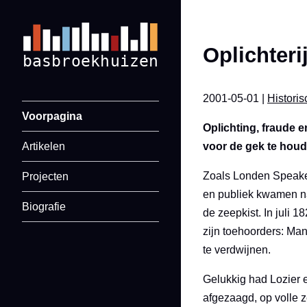
Oplichteri
2001-05-01 |
Histori
Voorpagina
Oplichting, fraude e
Artikelen
voor de gek te houd
Zoals Londen Speaker
Projecten
en publiek kwamen na
Biografie
de zeepkist. In juli
zijn toehoorders: Man
te verdwijnen.
Gelukkig had Lozier 
afgezaagd, op volle