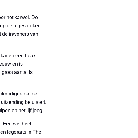
or het karwei. De
 op de afgesproken
ot de inwoners van
rikanen een hoax
 eeuw en is
groot aantal is
ankondigde dat de
 uitzending
beluistert,
pen op het lijf joeg.
. Een wel heel
en legerarts in The