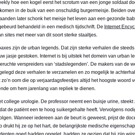
kly hoe een kogel eerst het scrotum van een jonge soldaat d
e komen in de buik van een onschuldig burgermeisje. Beiden ov
anden later schonk het meisje het leven aan een gezonde bab
gebeurd behandeld in een medisch tijdschrift. De
Internet Ency
n sites met meer van dit soort sterke staaltjes.
xes zijn de urban legends. Dat zijn sterke verhalen die steed
uw jasje gestoken. Internet is bij uitstek het domein van urban 
eruchte verspreiders van ‘stadslegenden’. De makers van de w
gelegd deze verhalen te verzamelen en zo mogelijk te achterh
 zo’n oom die op verjaardagsfeestjes altijd het hoogste woord 
nde om hem jarenlang van repliek te dienen.
college urologie. De professor neemt een buisje urine, steekt zij
 dat de patiënt een te hoog suikergehalte heeft. Vervolgens nodig
 volgen. Wanneer iedereen aan de beurt is geweest, prijst de doc
o drukt hij ze op het hart, de belangrijkste medische eigenscha
udenten goed hadden opgelet, hadden ze gezien dat hij zijn wijsv