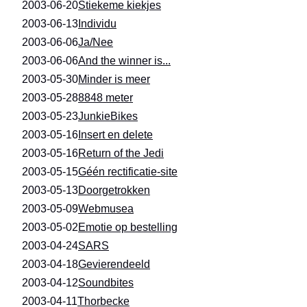
2003-06-20
Stiekeme kiekjes
2003-06-13
Individu
2003-06-06
Ja/Nee
2003-06-06
And the winner is...
2003-05-30
Minder is meer
2003-05-28
8848 meter
2003-05-23
JunkieBikes
2003-05-16
Insert en delete
2003-05-16
Return of the Jedi
2003-05-15
Géén rectificatie-site
2003-05-13
Doorgetrokken
2003-05-09
Webmusea
2003-05-02
Emotie op bestelling
2003-04-24
SARS
2003-04-18
Gevierendeeld
2003-04-12
Soundbites
2003-04-11
Thorbecke