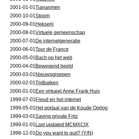
2001-01-01
Tiananmen
2000-10-01
Stoom
2000-09-01
Hekserij
2000-08-01
Virtuele gemeenschap
2000-07-01
De internetgeneratie
2000-06-01
Tour de France
2000-05-01
Bach op het web
2000-04-01
Bewegend beeld
2000-03-01
Nieuwsgroepen
2000-02-01
Tijdbalken
2000-01-01
Een virtueel Anne Frank Huis
1999-07-01
Freud en het internet
1999-05-01
Het portaal van de Koude Oorlog
1999-03-01
Saving private Fritz
1999-01-01
Last updated MCMXCIX
1998-12-01
Do you want to quit? (Y/N)