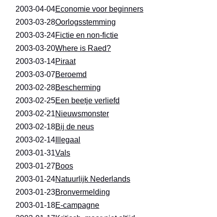
2003-04-04
Economie voor beginners
2003-03-28
Oorlogsstemming
2003-03-24
Fictie en non-fictie
2003-03-20
Where is Raed?
2003-03-14
Piraat
2003-03-07
Beroemd
2003-02-28
Bescherming
2003-02-25
Een beetje verliefd
2003-02-21
Nieuwsmonster
2003-02-18
Bij de neus
2003-02-14
Illegaal
2003-01-31
Vals
2003-01-27
Boos
2003-01-24
Natuurlijk Nederlands
2003-01-23
Bronvermelding
2003-01-18
E-campagne