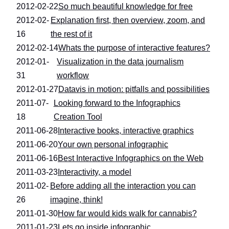
2012-02-22
So much beautiful knowledge for free
2012-02-
Explanation first, then overview, zoom, and
16
the rest of it
2012-02-14
Whats the purpose of interactive features?
2012-01-
Visualization in the data journalism
31
workflow
2012-01-27
Datavis in motion: pitfalls and possibilities
2011-07-
Looking forward to the Infographics
18
Creation Tool
2011-06-28
Interactive books, interactive graphics
2011-06-20
Your own personal infographic
2011-06-16
Best Interactive Infographics on the Web
2011-03-23
Interactivity, a model
2011-02-
Before adding all the interaction you can
26
imagine, think!
2011-01-30
How far would kids walk for cannabis?
2011-01-23
Lets go inside infographic