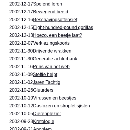
2002-12-17
Spelend leren
2002-12-17
Bewegend beeld
2002-12-16
Beschavingsoffensief
2002-12-15
Eight-hundred-pound gorillas
2002-12-13
Hoezo, een beetje laat?
2002-12-07
Verkiezingskoorts
2002-11-30
Drijvende wrakken
2002-11-30
Generatie achterbank
2002-11-16
Prins van het web
2002-11-09
Steffie helpt
2002-11-02
Jaren Tachtig
2002-10-26
Gluurders
2002-10-19
Virussen en beestjes
2002-10-12
Daslozen en stropfetisjisten
2002-10-05
Dierenplezier
2002-09-28
Kretologie
2002-09-21
Anoniem