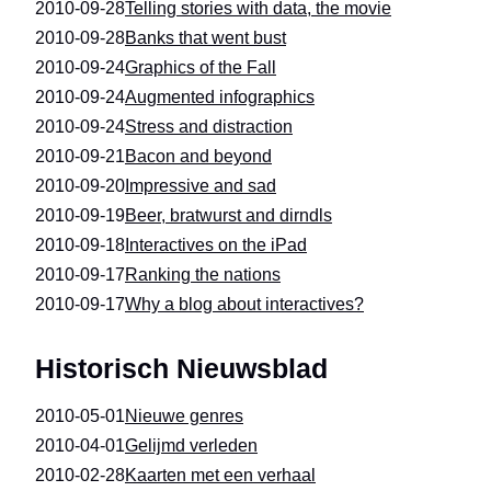
2010-09-28
Telling stories with data, the movie
2010-09-28
Banks that went bust
2010-09-24
Graphics of the Fall
2010-09-24
Augmented infographics
2010-09-24
Stress and distraction
2010-09-21
Bacon and beyond
2010-09-20
Impressive and sad
2010-09-19
Beer, bratwurst and dirndls
2010-09-18
Interactives on the iPad
2010-09-17
Ranking the nations
2010-09-17
Why a blog about interactives?
Historisch Nieuwsblad
2010-05-01
Nieuwe genres
2010-04-01
Gelijmd verleden
2010-02-28
Kaarten met een verhaal