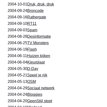
2004-10-01
Druk, druk, druk
2004-09-24
Broncode
2004-09-16
Rathergate
2004-09-10
RT11
2004-09-03
Spam
2004-08-28
Desinformatie
2004-06-25
TV Monsters
2004-06-19
Flash
2004-06-11
Huizen kijken
2004-06-04
Kleurplaat
2004-05-30
D-Day
2004-05-21
Speel je rijk
2004-05-13
OSM
2004-04-29
Sociaal netwerk
2004-04-24
Bloggies
2004-04-20
GeenStijl stopt