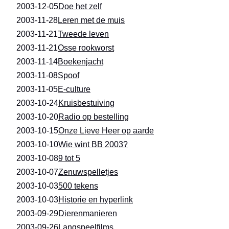
2003-12-05
Doe het zelf
2003-11-28
Leren met de muis
2003-11-21
Tweede leven
2003-11-21
Osse rookworst
2003-11-14
Boekenjacht
2003-11-08
Spoof
2003-11-05
E-culture
2003-10-24
Kruisbestuiving
2003-10-20
Radio op bestelling
2003-10-15
Onze Lieve Heer op aarde
2003-10-10
Wie wint BB 2003?
2003-10-08
9 tot 5
2003-10-07
Zenuwspelletjes
2003-10-03
500 tekens
2003-10-03
Historie en hyperlink
2003-09-29
Dierenmanieren
2003-09-26
Langspeelfilms