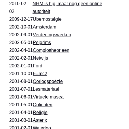
2010-02-
NHM is hip, maar nog geen online
02
autoriteit
2009-12-17
Übernostalgie
2002-10-01
Amsterdam
2002-09-01
Verdedingswerken
2002-05-01
Pelgrims
2002-04-01
Complottheorieën
2002-02-01
Netwijs
2002-01-01
Ford
2001-10-01
E=mc2
2001-08-01
Oorlogspoëzie
2001-07-01
Lesmateriaal
2001-06-01
Virtuele musea
2001-05-01
Oplichterij
2001-04-01
Religie
2001-03-01
Asterix
2001-02-01
Waterloo