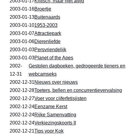
2003-01-17
Kritisch, maar niet altijd
2003-01-16
Broertje
2003-01-13
Buitenaards
2003-01-10
1953-2003
2003-01-07
Attractiepark
2003-01-06
Dierenliefde
2003-01-03
Persvriendelijk
2003-01-03
Planet of the Apes
2002-
Gestolen dagboeken, gedrogeerde tieners en
12-31
webcamseks
2002-12-31
Nieuws over nieuws
2002-12-28
Toeters, bellen en concurrentievervalsing
2002-12-27
Voer voor cijferfetisjisten
2002-12-24
Eenzame Kerst
2002-12-24
Rijke Samenvatting
2002-12-24
Verkiezingskoorts II
2002-12-21
Tips voor Kok