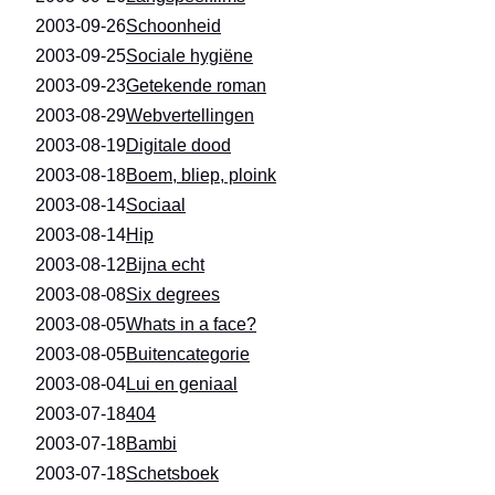
2003-09-26
Schoonheid
2003-09-25
Sociale hygiëne
2003-09-23
Getekende roman
2003-08-29
Webvertellingen
2003-08-19
Digitale dood
2003-08-18
Boem, bliep, ploink
2003-08-14
Sociaal
2003-08-14
Hip
2003-08-12
Bijna echt
2003-08-08
Six degrees
2003-08-05
Whats in a face?
2003-08-05
Buitencategorie
2003-08-04
Lui en geniaal
2003-07-18
404
2003-07-18
Bambi
2003-07-18
Schetsboek