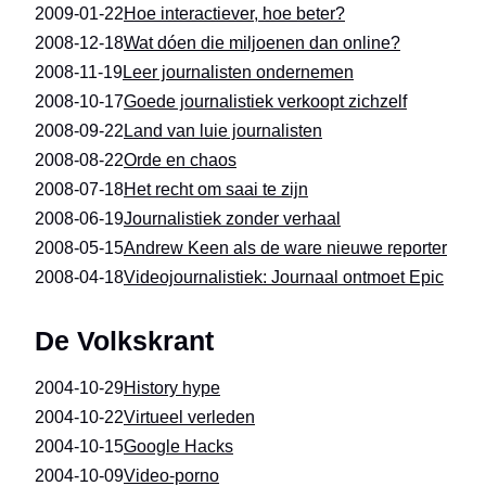
2009-01-22
Hoe interactiever, hoe beter?
2008-12-18
Wat dóen die miljoenen dan online?
2008-11-19
Leer journalisten ondernemen
2008-10-17
Goede journalistiek verkoopt zichzelf
2008-09-22
Land van luie journalisten
2008-08-22
Orde en chaos
2008-07-18
Het recht om saai te zijn
2008-06-19
Journalistiek zonder verhaal
2008-05-15
Andrew Keen als de ware nieuwe reporter
2008-04-18
Videojournalistiek: Journaal ontmoet Epic
De Volkskrant
2004-10-29
History hype
2004-10-22
Virtueel verleden
2004-10-15
Google Hacks
2004-10-09
Video-porno