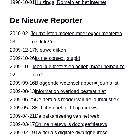
1998-10-01
Huizinga, Romein en het internet
De Nieuwe Reporter
2010-02-
Journalisten moeten meer experimenteren
03
met InfoVis
2009-12-17
Nieuwe dijken
2009-10-26
Its the context, stupid
2009-10-
Mooi die toeters en bellen, maar helpen ze
02
ook?
2009-09-16
Bloggende wetenschapper ≠ journalist
2009-08-13
Information overload bestaat niet
2009-06-25
De nerd als redder van de journalistiek
2009-05-18
NU.nl en het recht op nieuws
2009-04-21
De balkanisering van het web
2009-03-17
Online nieuws is doorgeefnieuws
2009-02-19
Twitter als digitale dwangneurose