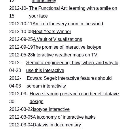
12
interactively
2012-10-
The Functional Art: learning with a smile on
15
your face
2012-10-11
An icon for every noun in the world
2012-10-08
Next Years Winner
2012-09-25
A Vault of Visualizations
2012-09-19
The promise of Interactive Isotype
2012-05-28
Interactive weather maps on TV
2012-
Semiotic engineering: how, when, and why to
04-23
use this interactive
2012-
Edward Segel: interactive features should
04-03
scream interactivity
2012-03-
How e-learning research can benefit dataviz
30
design
2012-03-22
Isotype Interactive
2012-03-05
A taxonomy of interactive tasks
2012-03-04
Datavis in documentary