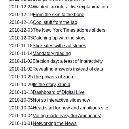
2010-12-24
Wanted: an interactive explanimation
2010-12-19
From the skin to the bone
2010-12-16
Cool stuff from the lab
2010-12-03
The New York Times adores sliders
2010-12-03
Catching up with the story
2010-11-18
Slick sites with sad stories
2010-11-14
Mandatory reading
2010-11-02
Election day: a feast of interactivity
2010-11-02
Revealing answers instead of data
2010-10-25
The powers of zoom
2010-10-20
Its the story, stupid
2010-10-13
Dashboard of Digital Live
2010-10-05
Not so interactive slideshow
2010-10-04
Head start for new and ambitious site
2010-10-04
Voting made easy (for Americans)
2010-10-01
Networking the News