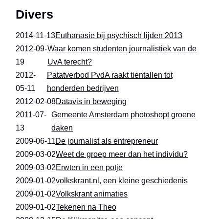
Divers
2014-11-13
Euthanasie bij psychisch lijden 2013
2012-09-
Waar komen studenten journalistiek van de
19
UvA terecht?
2012-
Patatverbod PvdA raakt tientallen tot
05-11
honderden bedrijven
2012-02-08
Datavis in beweging
2011-07-
Gemeente Amsterdam photoshopt groene
13
daken
2009-06-11
De journalist als entrepreneur
2009-03-02
Weet de groep meer dan het individu?
2009-03-02
Erwten in een potje
2009-01-02
volkskrant.nl, een kleine geschiedenis
2009-01-02
Volkskrant animaties
2009-01-02
Tekenen na Theo